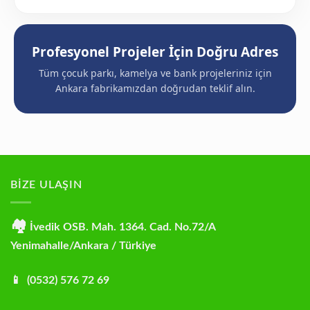
Profesyonel Projeler İçin Doğru Adres
Tüm çocuk parkı, kamelya ve bank projeleriniz için
Ankara fabrikamızdan doğrudan teklif alın.
BİZE ULAŞIN
🏘
İvedik OSB. Mah. 1364. Cad. No.72/A
Yenimahalle/Ankara / Türkiye
📱 (0532) 576 72 69