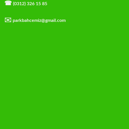
☎
(0312) 326 15 85
✉️
parkbahcemiz@gmail.com