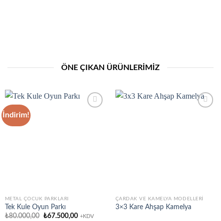
ÖNE ÇIKAN ÜRÜNLERIMIZ
İndirim!
Add to
Add to
wishlist
wishlist
METAL ÇOCUK PARKLARI
ÇARDAK VE KAMELYA MODELLERI
Tek Kule Oyun Parkı
3×3 Kare Ahşap Kamelya
Orijinal
Şu
₺
80.000,00
₺
67.500,00
+KDV