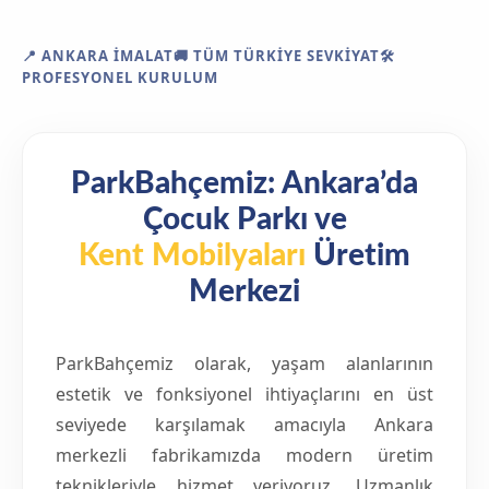
📍 ANKARA İMALAT🚚 TÜM TÜRKIYE SEVKIYAT🛠️
PROFESYONEL KURULUM
ParkBahçemiz: Ankara’da
Çocuk Parkı ve
Kent Mobilyaları
Üretim
Merkezi
ParkBahçemiz olarak, yaşam alanlarının
estetik ve fonksiyonel ihtiyaçlarını en üst
seviyede karşılamak amacıyla Ankara
merkezli fabrikamızda modern üretim
teknikleriyle hizmet veriyoruz. Uzmanlık