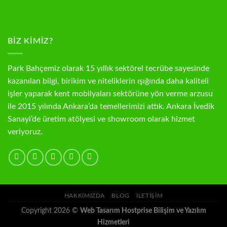
BIZ KIMIZ?
Park Bahçemiz olarak 15 yıllık sektörel tecrübe sayesinde
kazanılan bilgi, birikim ve niteliklerin ışığında daha kaliteli
işler yaparak kent mobilyaları sektörüne yön verme arzusu
ile 2015 yılında Ankara’da temellerimizi attık. Ankara İvedik
Sanayi’de üretim atölyesi ve showroom olarak hizmet
veriyoruz.
HAKKIMIZDA
BLOG
İLETIŞIM
Copyright 2026 ©
Web Tasarım Hostprise Bilişim ve Yazılım
Hizmetleri