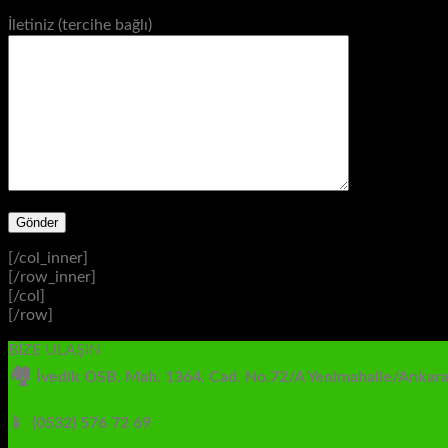
İletiniz (tercihe bağlı)
[/col_inner]
[/row_inner]
[/col]
[/row]
BİZE ULAŞIN
🏘
İvedik OSB. Mah. 1364. Cad. No.72/A Yenimahalle/Ankara
📱 (0532) 576 72 69