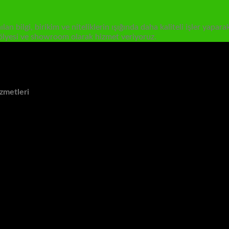
an bilgi, birikim ve niteliklerin ışığında daha kaliteli işler yapa
tölyesi ve showroom olarak hizmet veriyoruz.
zmetleri