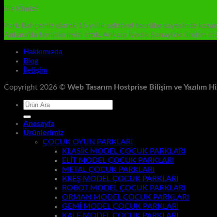
Biz Kimiz?
Park Bahçemiz olarak 15 yıllık sektörel tecrübe sayesinde kazanıl
Ankara’da temellerimizi attık. Ankara İvedik Sanayi’de üretim a
Hakkımızda
Blog
İletişim
Copyright 2026 ©
Web Tasarım Hostprise Bilişim ve Yazılım Hi
Ara:
Anasayfa
Ürünlerimiz
ÇOCUK OYUN PARKLARI
KLASİK MODEL ÇOCUK PARKLARI
ELİT MODEL ÇOCUK PARKLARI
METAL ÇOCUK PARKLARI
KREŞ MODEL ÇOCUK PARKLARI
ROBOT MODEL ÇOCUK PARKLARI
ORMAN MODEL ÇOCUK PARKLARI
GEMİ MODEL ÇOCUK PARKLARI
KALE MODEL ÇOCUK PARKLARI