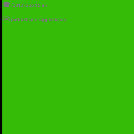
☎
(0312) 326 15 85
✉️
parkbahcemiz@gmail.com