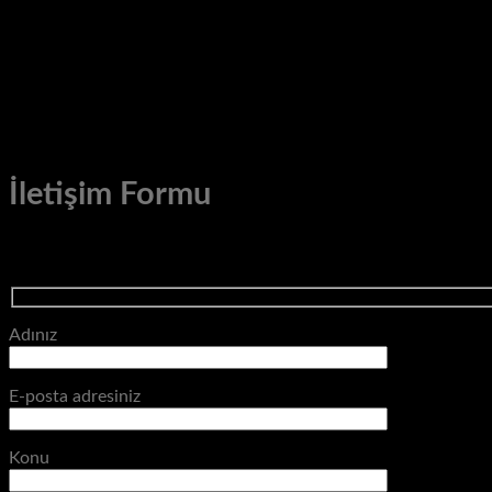
+90 (532) 576 72 69
+90 (312) 326 15 85
İletişim Formu
Adınız
E-posta adresiniz
Konu