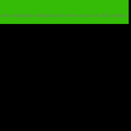
rak kent mobilyaları sektörüne yön verme arzusu ile 2015 yılında