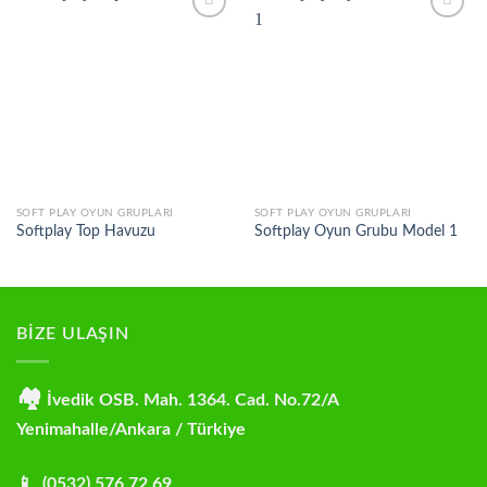
Add to
Add to
wishlist
wishlist
SOFT PLAY OYUN GRUPLARI
SOFT PLAY OYUN GRUPLARI
Softplay Top Havuzu
Softplay Oyun Grubu Model 1
BİZE ULAŞIN
🏘
İvedik OSB. Mah. 1364. Cad. No.72/A
Yenimahalle/Ankara / Türkiye
📱 (0532) 576 72 69