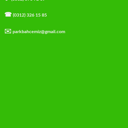
☎
(0312) 326 15 85
✉️
parkbahcemiz@gmail.com