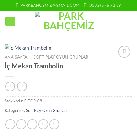
İçeriğe
PARKBAHCEMIZ@GMAIL.COM
(0532) 576 72 69
atla
ANA SAYFA
/
SOFT PLAY OYUN GRUPLARI
Add to
İç Mekan Trambolin
wishlist
Stok kodu:
C-TOP-08
Kategoriler:
Soft Play Oyun Grupları