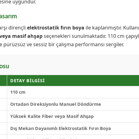
jesine uygundur.
Tasarım
rşı dirençli
elektrostatik fırın boya
ile kaplanmıştır. Kullan
 veya masif ahşap
seçenekleri sunulmaktadır. 110 cm çapıyl
 pürüzsüz ve sessiz bir çalışma performansı sergiler.
losu
DETAY BILGISI
110 cm
Ortadan Direksiyonlu Manuel Döndürme
Yüksek Kalite Fiber veya Masif Ahşap
Dış Mekan Dayanımlı Elektrostatik Fırın Boya