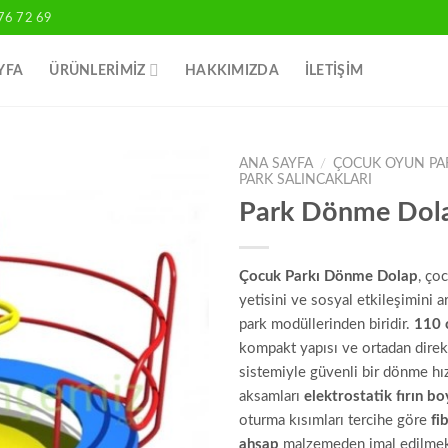
76 72 69
YFA
ÜRÜNLERIMIZ
HAKKIMIZDA
İLETİŞİM
ANA SAYFA
/
ÇOCUK OYUN PA
PARK SALINCAKLARI
Park Dönme Dol
Add to
wishlist
Çocuk Parkı Dönme Dolap
, ço
yetisini ve sosyal etkileşimini a
park modüllerinden biridir.
110 
kompakt yapısı ve ortadan direk
sistemiyle güvenli bir dönme hız
aksamları
elektrostatik fırın bo
oturma kısımları tercihe göre
fi
ahşap
malzemeden imal edilmek