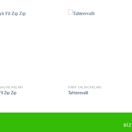
Add to
Add
wishlist
wish
SALINCAKLARI
PARK SALINCAKLARI
Fil Zıp Zıp
Tahterevalli
BIZ