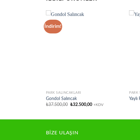
İndirim!
Add to
Add to
wishlist
wishlist
PARK SALINCAKLARI
PARK 
Gondol Salıncak
Yaylı 
Orijinal
Şu
₺
37.500,00
₺
32.500,00
+KDV
fiyat:
andaki
₺37.500,00.
fiyat:
₺32.500,00.
BİZE ULAŞIN