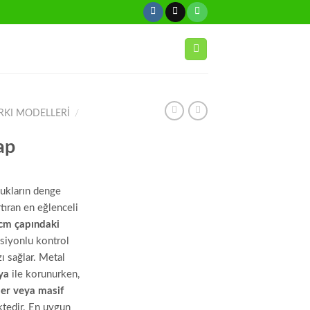
RKI MODELLERI
/
ap
cukların denge
rtıran en eğlenceli
cm çapındaki
siyonlu kontrol
ı sağlar. Metal
ya
ile korunurken,
ber veya masif
tedir. En uygun