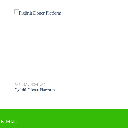
 to
Add to
list
wishlist
PARK SALINCAKLARI
Figürlü Döner Platform
 KIMIZ?