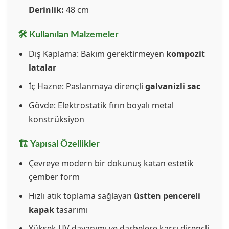
Derinlik:
48 cm
🛠️ Kullanılan Malzemeler
Dış Kaplama: Bakım gerektirmeyen
kompozit
latalar
İç Hazne: Paslanmaya dirençli
galvanizli sac
Gövde: Elektrostatik fırın boyalı metal
konstrüksiyon
🏗️ Yapısal Özellikler
Çevreye modern bir dokunuş katan estetik
çember form
Hızlı atık toplama sağlayan
üstten pencereli
kapak
tasarımı
Yüksek UV dayanımı ve darbelere karşı dirençli