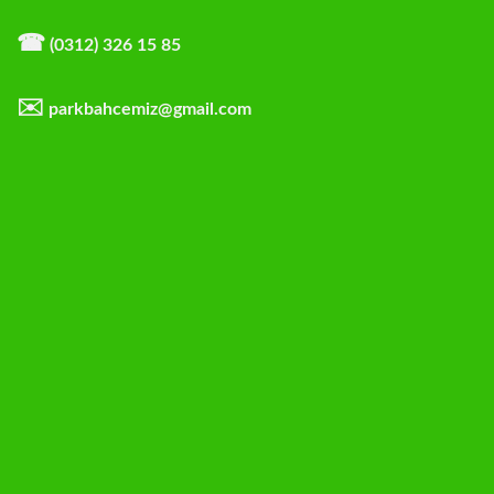
☎
(0312) 326 15 85
✉️
parkbahcemiz@gmail.com