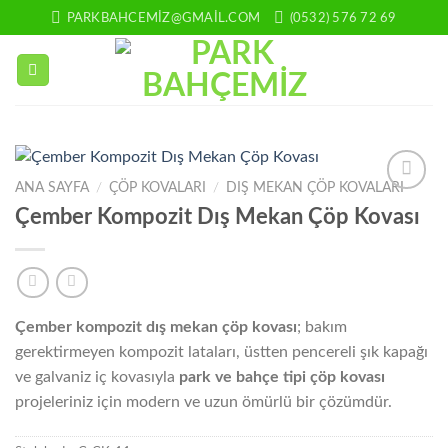
İçeriğe
PARKBAHCEMIZ@GMAIL.COM
(0532) 576 72 69
atla
ANA SAYFA
/
ÇÖP KOVALARI
/
DIŞ MEKAN ÇÖP KOVALARI
Add to
Çember Kompozit Dış Mekan Çöp Kovası
wishlist
Çember kompozit dış mekan çöp kovası
; bakım
gerektirmeyen kompozit lataları, üstten pencereli şık kapağı
ve galvaniz iç kovasıyla
park ve bahçe tipi çöp kovası
projeleriniz için modern ve uzun ömürlü bir çözümdür.