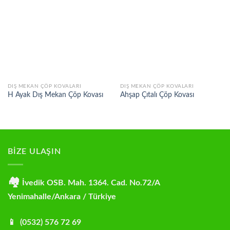
Add to
Add to
wishlist
wishlist
DIŞ MEKAN ÇÖP KOVALARI
DIŞ MEKAN ÇÖP KOVALARI
H Ayak Dış Mekan Çöp Kovası
Ahşap Çıtalı Çöp Kovası
BİZE ULAŞIN
🏘
İvedik OSB. Mah. 1364. Cad. No.72/A
Yenimahalle/Ankara / Türkiye
📱 (0532) 576 72 69