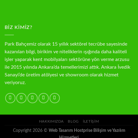
BIZ KIMIZ?
Park Bahçemiz olarak 15 yıllık sektörel tecrübe sayesinde
kazanılan bilgi, birikim ve niteliklerin ışığında daha kaliteli
işler yaparak kent mobilyaları sektörüne yön verme arzusu
ile 2015 yılında Ankara’da temellerimizi attık. Ankara İvedik
Sanayi’de üretim atölyesi ve showroom olarak hizmet
veriyoruz.
HAKKIMIZDA
BLOG
İLETIŞIM
Copyright 2026 ©
Web Tasarım Hostprise Bilişim ve Yazılım
Hizmetleri