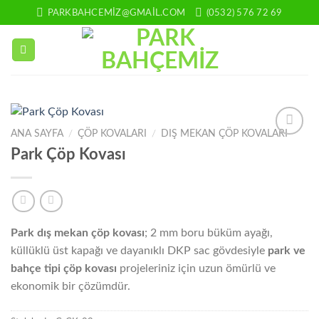
İçeriğe
PARKBAHCEMIZ@GMAIL.COM
(0532) 576 72 69
atla
ANA SAYFA
/
ÇÖP KOVALARI
/
DIŞ MEKAN ÇÖP KOVALARI
Add to
Park Çöp Kovası
wishlist
Park dış mekan çöp kovası
; 2 mm boru büküm ayağı,
küllüklü üst kapağı ve dayanıklı DKP sac gövdesiyle
park ve
bahçe tipi çöp kovası
projeleriniz için uzun ömürlü ve
ekonomik bir çözümdür.