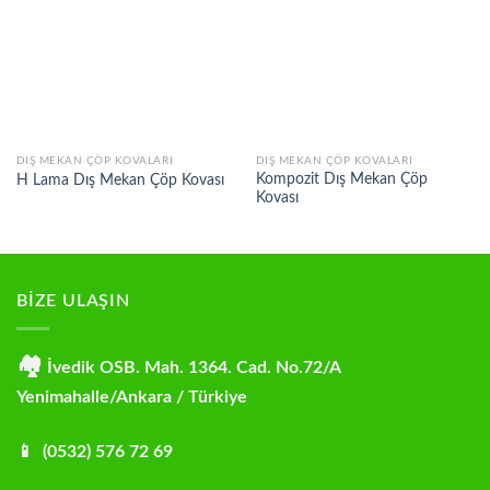
DIŞ MEKAN ÇÖP KOVALARI
DIŞ MEKAN ÇÖP KOVALARI
Kompozit Dış Mekan Çöp
H Lama Dış Mekan Çöp Kovası
Kovası
BİZE ULAŞIN
🏘
İvedik OSB. Mah. 1364. Cad. No.72/A
Yenimahalle/Ankara / Türkiye
📱 (0532) 576 72 69