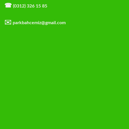
☎
(0312) 326 15 85
✉️
parkbahcemiz@gmail.com