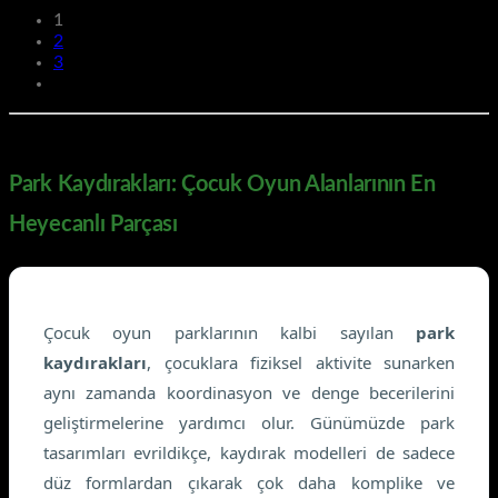
1
2
3
Park Kaydırakları: Çocuk Oyun Alanlarının En
Heyecanlı Parçası
Çocuk oyun parklarının kalbi sayılan
park
kaydırakları
, çocuklara fiziksel aktivite sunarken
aynı zamanda koordinasyon ve denge becerilerini
geliştirmelerine yardımcı olur. Günümüzde park
tasarımları evrildikçe, kaydırak modelleri de sadece
düz formlardan çıkarak çok daha komplike ve