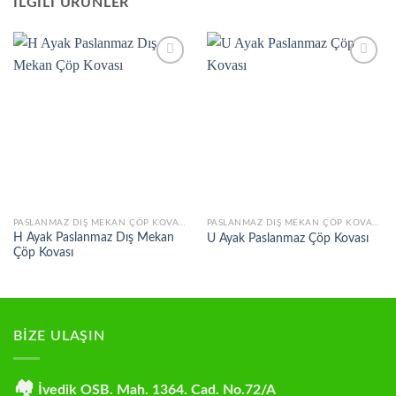
İLGILI ÜRÜNLER
Add to
Add to
wishlist
wishlist
PASLANMAZ DIŞ MEKAN ÇÖP KOVALARI
PASLANMAZ DIŞ MEKAN ÇÖP KOVALARI
H Ayak Paslanmaz Dış Mekan
U Ayak Paslanmaz Çöp Kovası
Çöp Kovası
BİZE ULAŞIN
🏘
İvedik OSB. Mah. 1364. Cad. No.72/A