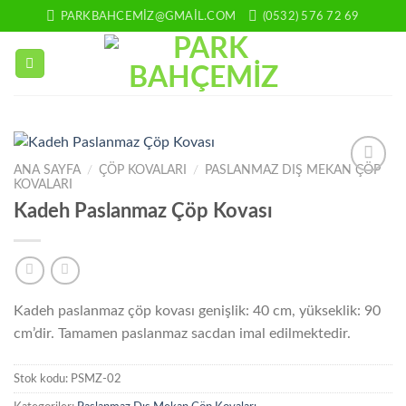
İçeriğe
PARKBAHCEMIZ@GMAIL.COM
(0532) 576 72 69
atla
ANA SAYFA
/
ÇÖP KOVALARI
/
PASLANMAZ DIŞ MEKAN ÇÖP
KOVALARI
Add to
wishlist
Kadeh Paslanmaz Çöp Kovası
Kadeh paslanmaz çöp kovası genişlik: 40 cm, yükseklik: 90
cm’dir. Tamamen paslanmaz sacdan imal edilmektedir.
Stok kodu:
PSMZ-02