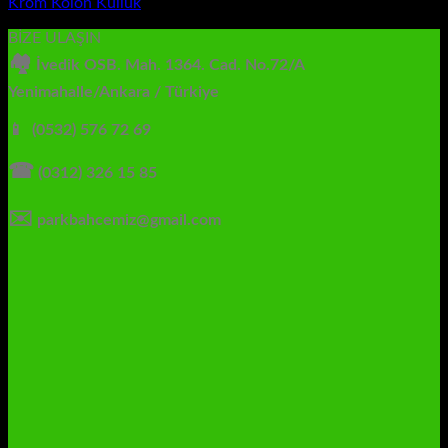
Krom Kolon Küllük
BİZE ULAŞIN
🏘
İvedik OSB. Mah. 1364. Cad. No.72/A
Yenimahalle/Ankara / Türkiye
📱 (0532) 576 72 69
☎
(0312) 326 15 85
✉️
parkbahcemiz@gmail.com