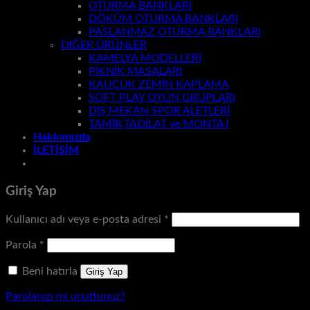
OTURMA BANKLARI
DÖKÜM OTURMA BANKLARI
PASLANMAZ OTURMA BANKLARI
DİĞER ÜRÜNLER
KAMELYA MODELLERİ
PİKNİK MASALARI
KAUÇUK ZEMİN KAPLAMA
SOFT PLAY OYUN GRUPLARI
DIŞ MEKAN SPOR ALETLERİ
TAMİR,TADİLAT ve MONTAJ
Hakkımızda
İLETİŞİM
Giriş Yap
Gerekli
Kullanıcı adı veya e-posta adresi
*
Gerekli
Parola
*
Beni hatırla
Giriş Yap
Parolanızı mı unuttunuz?