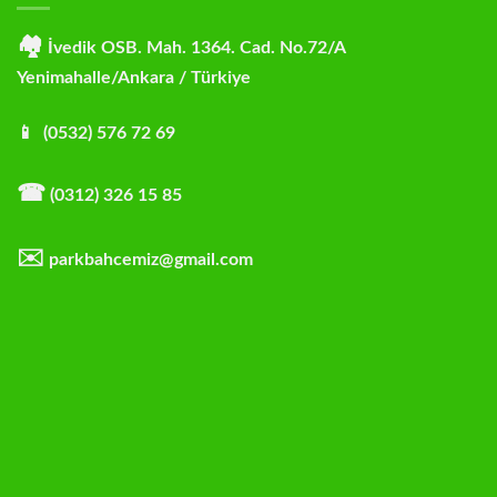
🏘
İvedik OSB. Mah. 1364. Cad. No.72/A
Yenimahalle/Ankara / Türkiye
📱 (0532) 576 72 69
☎
(0312) 326 15 85
✉️
parkbahcemiz@gmail.com