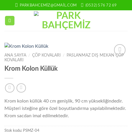
İçeriğe
PARKBAHCEMIZ@GMAIL.COM
(0532) 576 72 69
atla
ANA SAYFA
/
ÇÖP KOVALARI
/
PASLANMAZ DIŞ MEKAN ÇÖP
KOVALARI
Add to
wishlist
Krom Kolon Küllük
Krom kolon küllük 40 cm genişlik, 90 cm yüksekliğindedir.
Müşteri isteğine göre özel boyutlandırma yapılabilmektedir.
Krom sacdan imal edilmektedir.
Stok kodu:
PSMZ-04